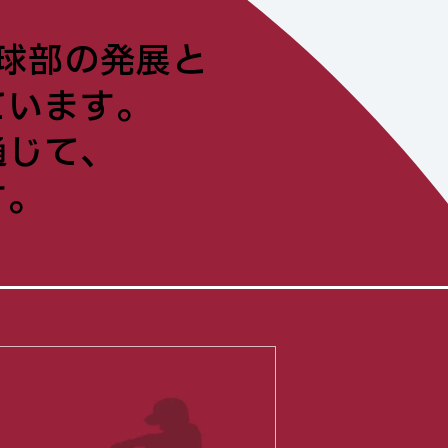
球部の発展と
ています。
通じて、
す。