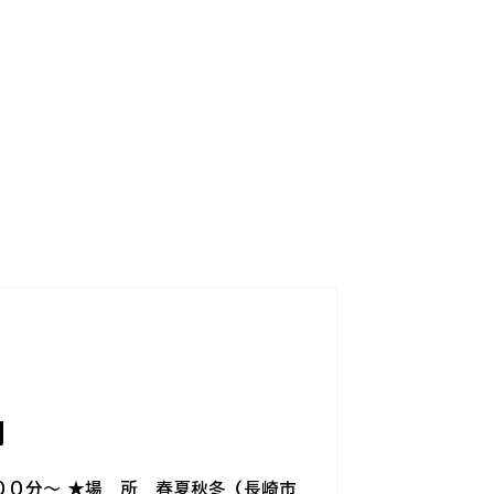
内
００分～ ★場 所 春夏秋冬（長崎市