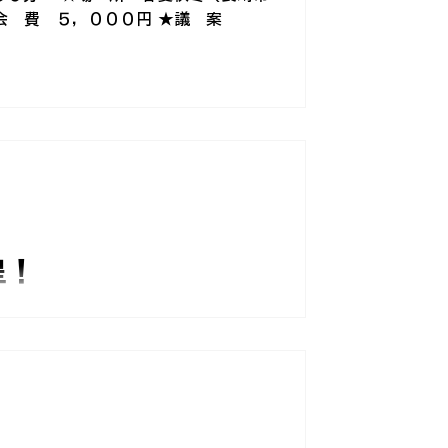
 ★会 費 ５，０００円 ★議 案
呈！