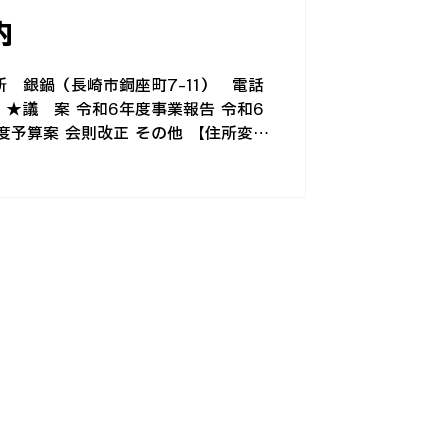
内
所 銀鍋（長崎市銅座町7-11） 電話
円 ★議 案 令和6年度事業報告 令和6
 会則改正 その他 【住所変更
はがき等で郵送またはLINEでご案内
しておりません。 お手数ですが、本
ろしくお 願い致します。詳しくは、
生は免除） 【ゆうちょ銀