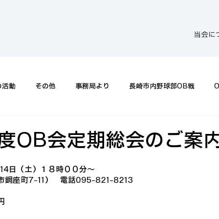
当会に
の活動
その他
事務局より
長崎市内野球部OB戦
度OB会定期総会のご案
14日（土）１８時００分～
町7-11）　電話095-821-8213

円