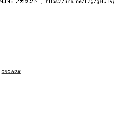
E アカウント［  https://line.me/ti/g/gHuTvp
OB会の活動