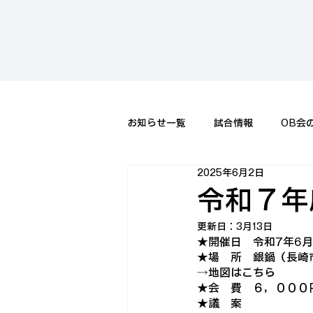
お知らせ一覧
試合情報
OB会
2025年6月2日
令和７年
更新日：
3月13日
★開催日　令和7年6月
★場　所　銀鍋（長崎市銅座
→
地図はこちら
★会　費　６，０００
★議　案