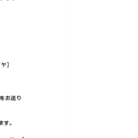
ヤ］

お送り

ます。
