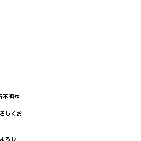
不明や

しくお

ろし
