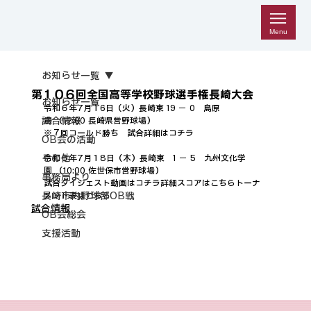
Menu
お知らせ一覧
第１０６回全国高等学校野球選手権長崎大会
お知らせ一覧
令和６年7月１6
日（火）
長崎東 19
 － 0　島原
試合情報
農 
（12
:00
 長崎県営野球場
※７回コールド勝ち　
試合詳細はコチラ
OB会の活動
その他
令和６年7月１8日（木）
長崎東 
  1 － 5   九州文化学
園 
（10:00
事務局より
試合ダイジェスト動画はコチラ
詳細スコアはこちら
トーナ
長崎市内野球部OB戦
メント表はこちら
試合情報
OB会総会
支援活動