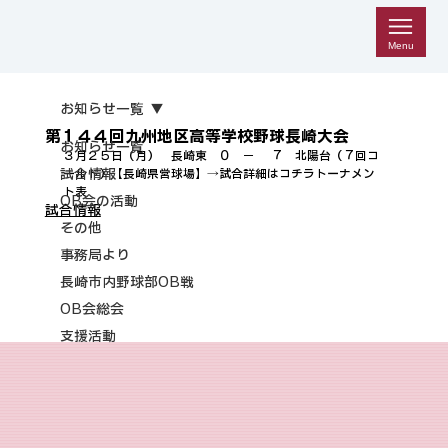
Menu
お知らせ一覧
第１４４回九州地区高等学校野球長崎大会
お知らせ一覧
３月２５日（月）　長崎東　０　－ 　７　北陽台（７回コ
試合情報
ールド）【長崎県営球場】→
試合詳細はコチラ
トーナメン
ト表
OB会の活動
試合情報
その他
事務局より
長崎市内野球部OB戦
OB会総会
支援活動