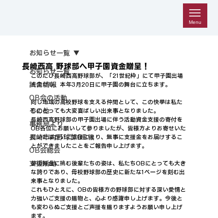
Menu
お知らせ一覧
長崎西高 野球部へ甲子園資金贈呈！
お知らせ一覧
このたび長崎西高野球部が、「21世紀枠」にて甲子園出場
試合情報
を果たし、本年3月20日に甲子園の舞台に立ちます。
OB会の活動
同じ地域の高校野球を支える仲間として、この快挙は私た
その他
ちにとっても大変喜ばしい出来事となりました。
長崎西高野球部の甲子園出場に伴う活動資金支援の寄付を
事務局より
OB各位にお願いして参りましたが、皆様方よりお寄せいた
長崎市内野球部OB戦
だいた温かいご支援により、無事に支援金をお届けするこ
とができましたことをご報告申し上げます。
OB会総会
支援活動
夢の舞台に挑む後輩たちの姿は、私たちOBにとっても大き
な誇りであり、母校野球部の歴史に新たな1ページを刻む出
来事となりました。
これもひとえに、OBの皆様方の野球部に対する深い愛情と
力強いご支援の賜物と、心より感謝申し上げます。今後と
も変わらぬご支援とご声援を賜りますようお願い申し上げ
ます。