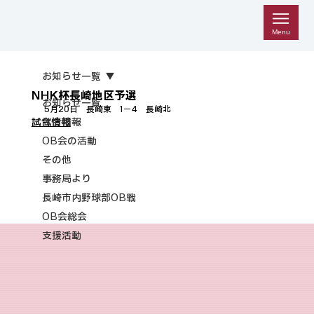
Menu
お知らせ一覧
NHK杯長崎地区予選
お知らせ一覧
5月20日　長崎東　1－4　長崎北
試合情報
試合情報
OB会の活動
その他
事務局より
長崎市内野球部OB戦
OB会総会
支援活動